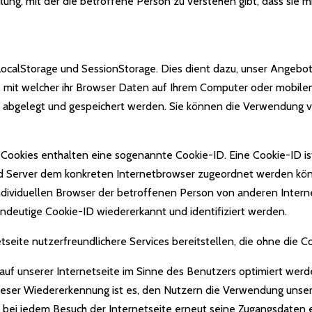
ung, mit der die betroffene Person zu verstehen gibt, dass sie m
calStorage und SessionStorage. Dies dient dazu, unser Angebot n
, mit welcher ihr Browser Daten auf Ihrem Computer oder mobilen
abgelegt und gespeichert werden. Sie können die Verwendung v
 Cookies enthalten eine sogenannte Cookie-ID. Eine Cookie-ID is
und Server dem konkreten Internetbrowser zugeordnet werden kön
ndividuellen Browser der betroffenen Person von anderen Intern
indeutige Cookie-ID wiedererkannt und identifiziert werden.
seite nutzerfreundlichere Services bereitstellen, die ohne die C
uf unserer Internetseite im Sinne des Benutzers optimiert werde
eser Wiedererkennung ist es, den Nutzern die Verwendung unserer
t bei jedem Besuch der Internetseite erneut seine Zugangsdaten 