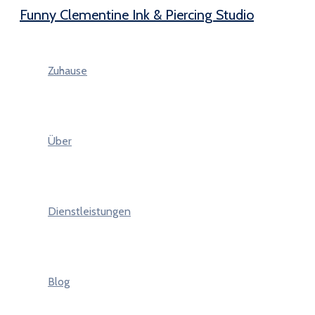
Funny Clementine Ink & Piercing Studio
Zum
Inhalt
springen
Zuhause
Über
Dienstleistungen
Blog